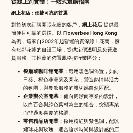
從線上到實體：一站式選購指南
網上花店：便捷可靠的首選
對於初次訂購開張花籃的客戶，
網上花店
提供最
簡便且可靠的選擇。以
Flowerbee Hong Kong
為例，這家自2002年起營運的資深線上花商，擁
有毗鄰花墟的自設工場，提供定價透明及免費送
貨服務。其推薦的佈置風格按行業區分：
餐廳或咖啡館開業
：選用暖色調佈置，如向
日葵、橙色非洲菊及蘭花，營造熱情與活力
的氛圍，與餐飲服務的親切感自然匹配。
企業辦公室開幕
：偏向簡潔而專業的設計，
以白百合與綠色葉材為主的組合，突顯專業
而非過度喜慶的格調。
零售精品店開業
：採用粉紅與紫色調，配以
繡球花與玫瑰，適合追求時尚與設計感的店