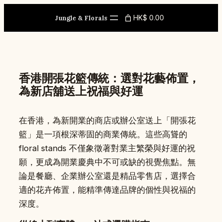
Skip
HK$ 0.00
to
Jungle & Florals
content
香港開張花籃傳統：選對花藝佈置，
為新店舖送上祝福與好運
在香港，為新開業的商店或辦公室送上「開張花
籃」是一項根深蒂固的商業傳統。這些高聳的
floral stands 不僅象徵著對業主繁榮與好運的祝
願，更成為開業慶典中不可或缺的視覺焦點。無
論是餐廳、企業辦公室還是精品零售店，選擇合
適的花卉佈置，能精準傳達品牌的個性與祝福的
深度。