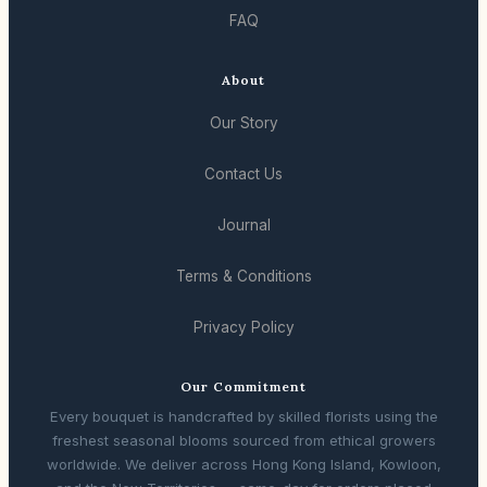
FAQ
About
Our Story
Contact Us
Journal
Terms & Conditions
Privacy Policy
Our Commitment
Every bouquet is handcrafted by skilled florists using the
freshest seasonal blooms sourced from ethical growers
worldwide. We deliver across Hong Kong Island, Kowloon,