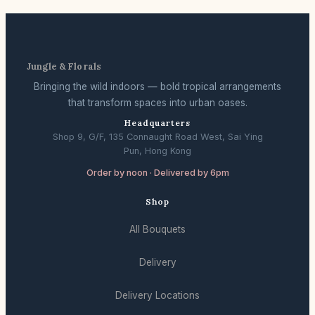
Jungle & Florals
Bringing the wild indoors — bold tropical arrangements
that transform spaces into urban oases.
Headquarters
Shop 9, G/F, 135 Connaught Road West, Sai Ying
Pun, Hong Kong
Order by noon · Delivered by 6pm
Shop
All Bouquets
Delivery
Delivery Locations