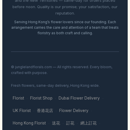
and the New Territories — same-day for orders placed
before noon. Quality is our promise; your satisfaction, our
reputation.
Serving Hong Kong’s flower lovers since our founding. Each
arrangement carries the care and attention of a team that treats
floristry as both craft and calling.
© junglelandflorals.com — All rights reserved. Every bloom,
crafted with purpose.
Fresh flowers, same-day delivery, Hong Kong wide.
Florist
Florist Shop
Dubai Flower Delivery
·
·
·
UK Florist
香港花店
Flower Delivery
·
·
·
Hong Kong Florist
送花
訂花
網上訂花
·
·
·
·