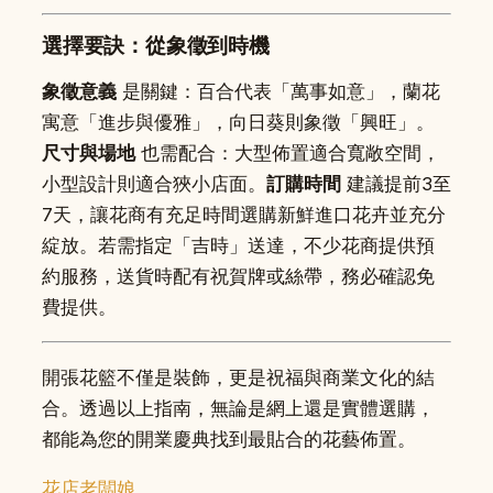
選擇要訣：從象徵到時機
象徵意義
是關鍵：百合代表「萬事如意」，蘭花
寓意「進步與優雅」，向日葵則象徵「興旺」。
尺寸與場地
也需配合：大型佈置適合寬敞空間，
小型設計則適合狹小店面。
訂購時間
建議提前3至
7天，讓花商有充足時間選購新鮮進口花卉並充分
綻放。若需指定「吉時」送達，不少花商提供預
約服務，送貨時配有祝賀牌或絲帶，務必確認免
費提供。
開張花籃不僅是裝飾，更是祝福與商業文化的結
合。透過以上指南，無論是網上還是實體選購，
都能為您的開業慶典找到最貼合的花藝佈置。
花店老闆娘