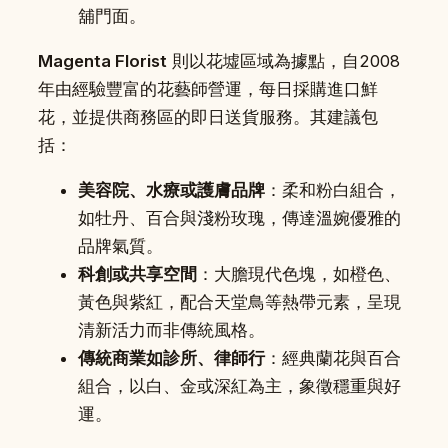
舖門面。
Magenta Florist
則以花墟區域為據點，自2008
年由經驗豐富的花藝師營運，每日採購進口鮮
花，並提供商務區的即日送貨服務。其建議包
括：
美容院、水療或護膚品牌
：柔和粉白組合，
如牡丹、百合與淺粉玫瑰，傳達溫婉優雅的
品牌氣質。
科創或共享空間
：大膽現代色塊，如橙色、
黃色與紫紅，配合天堂鳥等熱帶元素，呈現
清新活力而非傳統風格。
傳統商業如診所、律師行
：經典蘭花與百合
組合，以白、金或深紅為主，象徵穩重與好
運。