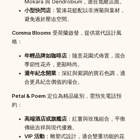
Mokara 與 Dendrobium，適合寬敞店面。
小型快閃店
：緊湊花籃配以非洲菊與葉材，
避免過於壓迫空間。
Comma Blooms
受荷蘭啟發，提供當代設計風
格：
年輕品牌如咖啡店
：隨意花園式佈置，混合
季節性花卉，更顯時尚。
週年紀念開業
：深紅與紫調的寶石色調，適
合更具紀念價值的場合。
Petal & Poem
定位為精品級別，需預先電話預
約：
高端酒店或旗艦店
：紅薑與玫瑰組合，平衡
傳統吉祥與現代優雅。
VIP 活動
：雕塑式設計，適合雙重功能的花