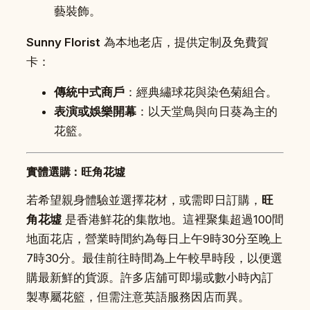
藝裝飾。
Sunny Florist
為本地老店，提供定制及免費賀
卡：
傳統中式商戶
：經典繡球花與染色菊組合。
表演或娛樂開幕
：以天堂鳥與向日葵為主的
花籃。
實體選購：旺角花墟
若希望親身體驗並選擇花材，或需即日訂購，
旺
角花墟
是香港鮮花的集散地。這裡聚集超過100間
地面花店，營業時間約為每日上午9時30分至晚上
7時30分。最佳前往時間為上午較早時段，以便選
購最新鮮的貨源。許多店舖可即場或數小時內訂
製專屬花籃，但需注意英語服務因店而異。