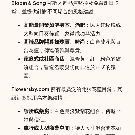
Bloom & Song
強調內部品質監控及免費即日送
貨，並提供針對不同場合的風格建議：
高能量開業如健身室、酒吧
：以大紅玫瑰或
大型向日葵佈置，象徵成功與活力。
高端品牌開幕如珠寶、時尚
：白色蘭花與百
合花籃，傳達優雅與尊貴。
家庭式或社區商店
：混合黃、紅、粉色的繽
紛組合，營造溫暖親切而非過於正式的氛
圍。
Flowersby.com
擁有最廣泛的開張花籃目錄，其
設計多採用高木架結構：
診所或藥房
：白色與淺紫蘭花組合，傳遞平
靜與信任。
車行或大型商業空間
：特大尺寸混合蘭花如