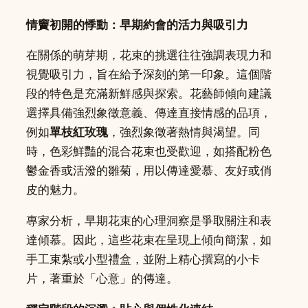
情竇初開的悸動：早期約會的活力與吸引力
在關係的萌芽期，花束的挑選往往強調表現力和
視覺吸引力，旨在給予深刻的第一印象。這個階
段的特色是充滿新鮮感與探索。花藝師傾向建議
選擇具備強烈象徵意義、傳達直接情感的品項，
例如
單枝紅玫瑰
，強烈象徵著熱情與渴望。同
時，色彩鮮豔的混合花束也受歡迎，如搭配粉色
鬱金香或活潑的雛菊，用以傳達愛慕、友好或俏
皮的魅力。
專家分析，早期花束的心理洞察是爭取關注和表
達傾慕。因此，這些花束在呈現上傾向簡潔，如
手工束紮或小型禮盒，並附上精心撰寫的小卡
片，著重於「心意」的傳達。