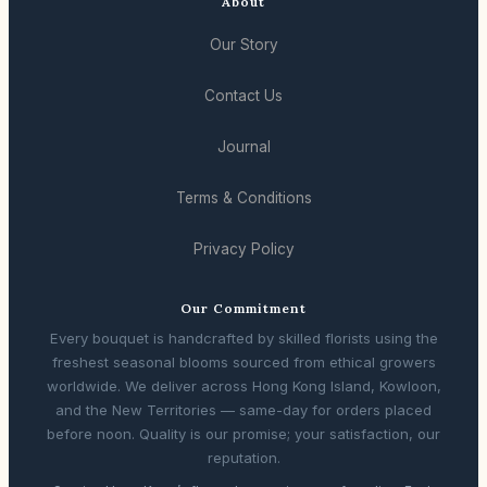
About
Our Story
Contact Us
Journal
Terms & Conditions
Privacy Policy
Our Commitment
Every bouquet is handcrafted by skilled florists using the
freshest seasonal blooms sourced from ethical growers
worldwide. We deliver across Hong Kong Island, Kowloon,
and the New Territories — same-day for orders placed
before noon. Quality is our promise; your satisfaction, our
reputation.