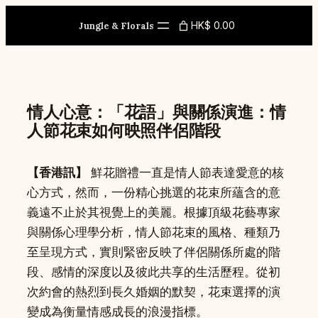
Skip
HK$ 0.00
to
Jungle & Florals
content
情人心意：「花語」與關係演進：情
人節花束如何映照伴侶階段
【香港訊】
鮮花贈禮一直是情人節表達愛意的核
心方式，然而，一份精心挑選的花束所蘊含的意
義遠不止於其視覺上的美麗。根據頂級花藝專家
與關係心理學分析，情人節花束的風格、種類乃
至呈現方式，實則緊密反映了伴侶關係所處的階
段、感情的深度以及彼此共享的生活歷程。從初
次約會的熱烈到長久婚姻的默契，花束選擇的演
變成為衡量情感成長的浪漫指標。