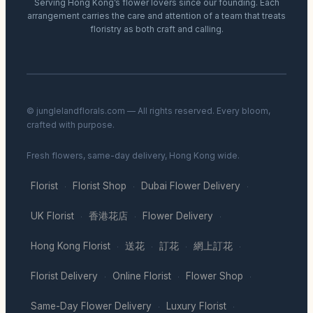
Serving Hong Kong’s flower lovers since our founding. Each
arrangement carries the care and attention of a team that treats
floristry as both craft and calling.
© junglelandflorals.com — All rights reserved. Every bloom,
crafted with purpose.
Fresh flowers, same-day delivery, Hong Kong wide.
Florist
Florist Shop
Dubai Flower Delivery
·
·
·
UK Florist
香港花店
Flower Delivery
·
·
·
Hong Kong Florist
送花
訂花
網上訂花
·
·
·
·
Florist Delivery
Online Florist
Flower Shop
·
·
·
Same-Day Flower Delivery
Luxury Florist
·
·