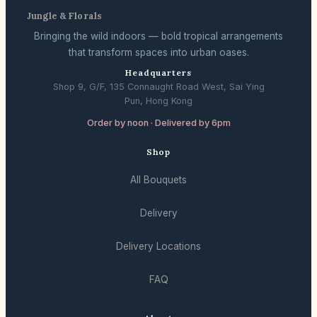
Jungle & Florals
Bringing the wild indoors — bold tropical arrangements
that transform spaces into urban oases.
Headquarters
Shop 9, G/F, 135 Connaught Road West, Sai Ying
Pun, Hong Kong
Order by noon · Delivered by 6pm
Shop
All Bouquets
Delivery
Delivery Locations
FAQ