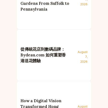
Gardens From Suffolk to
2026
Pennsylvania
從傳統花店到數碼品牌：
August
Bydeau.com 如何重塑香
7,
港送花體驗
2026
How a Digital Vision
Transformed Hong
August