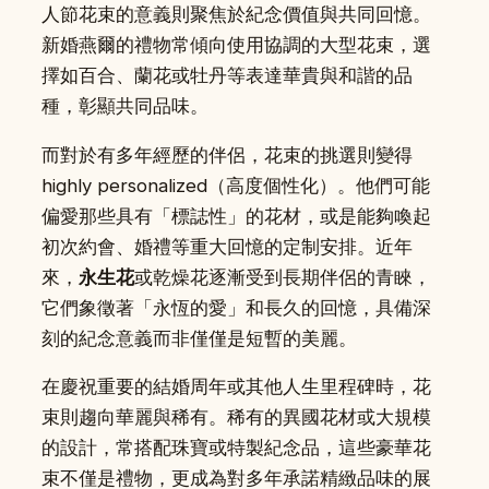
人節花束的意義則聚焦於紀念價值與共同回憶。
新婚燕爾的禮物常傾向使用協調的大型花束，選
擇如百合、蘭花或牡丹等表達華貴與和諧的品
種，彰顯共同品味。
而對於有多年經歷的伴侶，花束的挑選則變得
highly personalized（高度個性化）。他們可能
偏愛那些具有「標誌性」的花材，或是能夠喚起
初次約會、婚禮等重大回憶的定制安排。近年
來，
永生花
或乾燥花逐漸受到長期伴侶的青睞，
它們象徵著「永恆的愛」和長久的回憶，具備深
刻的紀念意義而非僅僅是短暫的美麗。
在慶祝重要的結婚周年或其他人生里程碑時，花
束則趨向華麗與稀有。稀有的異國花材或大規模
的設計，常搭配珠寶或特製紀念品，這些豪華花
束不僅是禮物，更成為對多年承諾精緻品味的展