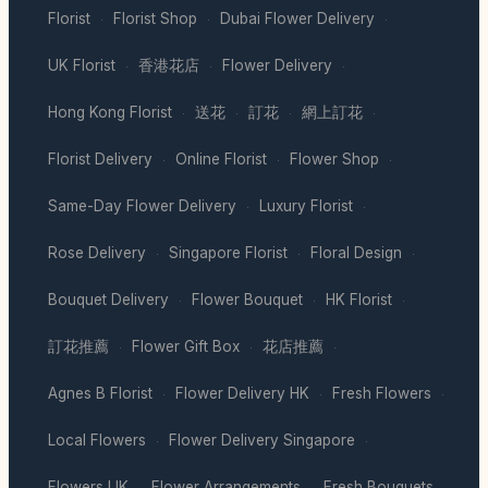
Florist
Florist Shop
Dubai Flower Delivery
·
·
·
UK Florist
香港花店
Flower Delivery
·
·
·
Hong Kong Florist
送花
訂花
網上訂花
·
·
·
·
Florist Delivery
Online Florist
Flower Shop
·
·
·
Same-Day Flower Delivery
Luxury Florist
·
·
Rose Delivery
Singapore Florist
Floral Design
·
·
·
Bouquet Delivery
Flower Bouquet
HK Florist
·
·
·
訂花推薦
Flower Gift Box
花店推薦
·
·
·
Agnes B Florist
Flower Delivery HK
Fresh Flowers
·
·
·
Local Flowers
Flower Delivery Singapore
·
·
Flowers UK
Flower Arrangements
Fresh Bouquets