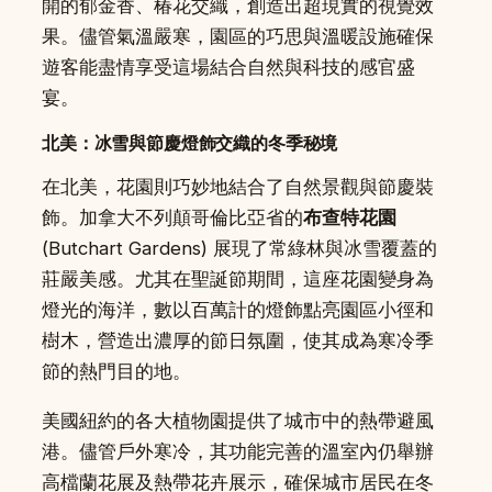
開的郁金香、椿花交織，創造出超現實的視覺效
果。儘管氣溫嚴寒，園區的巧思與溫暖設施確保
遊客能盡情享受這場結合自然與科技的感官盛
宴。
北美：冰雪與節慶燈飾交織的冬季秘境
在北美，花園則巧妙地結合了自然景觀與節慶裝
飾。加拿大不列顛哥倫比亞省的
布查特花園
(Butchart Gardens) 展現了常綠林與冰雪覆蓋的
莊嚴美感。尤其在聖誕節期間，這座花園變身為
燈光的海洋，數以百萬計的燈飾點亮園區小徑和
樹木，營造出濃厚的節日氛圍，使其成為寒冷季
節的熱門目的地。
美國紐約的各大植物園提供了城市中的熱帶避風
港。儘管戶外寒冷，其功能完善的溫室內仍舉辦
高檔蘭花展及熱帶花卉展示，確保城市居民在冬