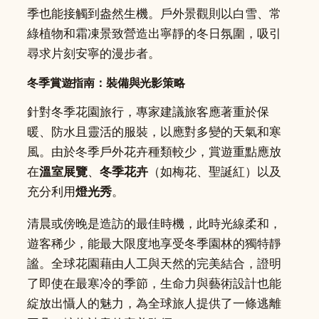
季也能接觸到盎然生機。戶外景觀則以白雪、常
綠植物和霜凍景致營造出寧靜的冬日氛圍，吸引
尋求片刻安寧的漫步者。
冬季賞遊指南：裝備與光影策略
針對冬季花園旅行，專家建議旅客應著重於保
暖、防水且靈活的服裝，以應對多變的天氣和寒
風。由於冬季戶外花卉種類較少，賞遊重點應放
在
溫室展覽
、
冬季花卉
（如梅花、聖誕紅）以及
充分利用
燈光秀
。
清晨或傍晚是造訪的最佳時機，此時光線柔和，
遊客稀少，能最大限度地享受冬季園林的獨特靜
謐。全球花園藉由人工與天然的完美結合，證明
了即使在最寒冷的季節，生命力與藝術設計也能
綻放出懾人的魅力，為全球旅人提供了一條逃離