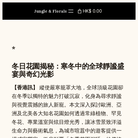
Skip
HK$ 0.00
to
Jungle & Florals
content
*
冬日花園揭秘：寒冬中的全球靜謐盛
宴與奇幻光影
【香港訊】
縱使嚴寒籠罩大地，全球頂級花園卻
在冬季以獨特的魅力打破沉寂，化身為尋求靜謐
與視覺震撼的旅人新寵。本文深入探討歐洲、亞
洲及北美各大知名花園如何透過常綠植物、罕見
冬花、專業溫室與炫目燈光秀，讓冰雪景致洋溢
生命力與藝術氣息，為城市喧囂中的遊客提供一