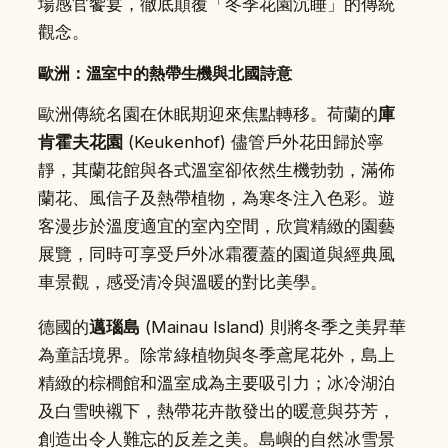
場感官饗宴，徹底顛覆「冬季花園沉睡」的傳統
觀念。
歐洲：溫室中的熱帶生機與北國詩意
歐洲傳統名園在休眠期迎來焦點轉移。荷蘭的
庫
肯霍夫花園
(Keukenhof) 儘管戶外花田歸於寧
靜，其蘭花館與各式溫室卻依然生機勃勃，滿佈
蘭花、風信子及熱帶植物，為寒冬注入色彩。遊
客漫步於溫度適宜的室內空間，欣賞精緻的園藝
展覽，同時可享受戶外冰霜覆蓋的園道與經典風
車景觀，感受清冷與溫暖的對比美學。
德國的
邁瑙島
(Mainau Island) 則將冬季之美昇華
為童話境界。除常綠植物與冬季鳶尾花外，島上
精緻的棕櫚館和溫室成為主要吸引力；冰冷湖泊
及白雪映襯下，熱帶花卉散發出的暖意與芬芳，
創造出令人難忘的反差之美。島嶼的自然冰雪景