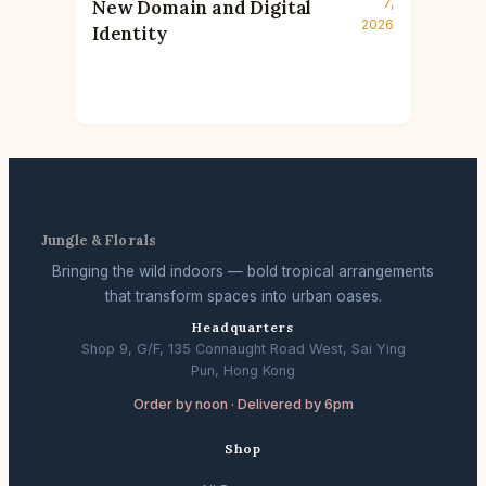
7,
New Domain and Digital
2026
Identity
Jungle & Florals
Bringing the wild indoors — bold tropical arrangements
that transform spaces into urban oases.
Headquarters
Shop 9, G/F, 135 Connaught Road West, Sai Ying
Pun, Hong Kong
Order by noon · Delivered by 6pm
Shop