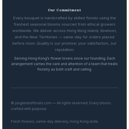
Our Commitment
Every bouquet is handcrafted by skilled florists using the
freshest seasonal blooms sourced from ethical growers
worldwide. We deliver across Hong Kong Island, Kowloon,
and the New Territories — same-day for orders placed
before noon. Quality is our promise; your satisfaction, our
reputation.
Serving Hong Kong’s flower lovers since our founding. Each
arrangement carries the care and attention of a team that treats
floristry as both craft and calling.
© junglelandflorals.com — All rights reserved. Every bloom,
crafted with purpose.
Fresh flowers, same-day delivery, Hong Kong wide.