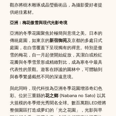
觀亦將樹木雕琢成晶瑩藝術品，為攝影愛好者提
供絕佳素材。
亞洲：梅花傲雪與現代光影奇境
亞洲的冬季花園聚焦於極簡與意境之美。日本的
傳統庭園，如東京的
新宿御苑
及京都的多處日式
庭園，在白雪覆蓋下呈現獨有的禪意。特別是傲
雪的梅花，自一月起便開始綻放，其潔白或粉紅
花瓣與冬季雪景形成精緻對比，成為寒冬中最具
代表性的景觀。遊客在靜謐的園林中，可體驗到
與春季繁盛截然不同的深遠意境。
與此同時，現代科技為亞洲冬季花園增添奇幻色
彩。位於三重縣的
花之鄉
(Nabana no Sato) 以其
大規模的冬季燈光秀聞名全球。數百萬顆LED燈將
整個園區打造成夢幻的「光之花園」，光影與早