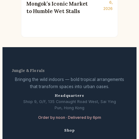
6,
Mongok’s Iconic Market
2026
to Humble Wet Stalls
Jungle & Florals
Bringing the wild indoors — bold tropical arrangements
that transform spaces into urban oases.
Headquarters
Shop 9, G/F, 135 Connaught Road West, Sai Ying
Pun, Hong Kong
Order by noon · Delivered by 6pm
Shop