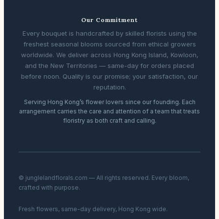
Our Commitment
Every bouquet is handcrafted by skilled florists using the
freshest seasonal blooms sourced from ethical growers
worldwide. We deliver across Hong Kong Island, Kowloon,
and the New Territories — same-day for orders placed
before noon. Quality is our promise; your satisfaction, our
reputation.
Serving Hong Kong’s flower lovers since our founding. Each
arrangement carries the care and attention of a team that treats
floristry as both craft and calling.
© junglelandflorals.com — All rights reserved. Every bloom,
crafted with purpose.
Fresh flowers, same-day delivery, Hong Kong wide.