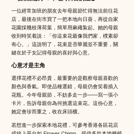
一位經常加班的朋友去年母親節忙得無法前往花
店，最後在街市買了一把本地向日葵，再從自家
花園採幾枝薄荷葉，簡單用麻繩紮起。她的母親
收到時笑着說：「你這束花最像我們家，樸素卻
有心。」這說明了，花束是否華麗並不重要，關
鍵在於子女記得母親的喜好與心意。
心意才是主角
選擇花禮不必昂貴，最重要的是觀察母親喜歡的
顏色與香氣。即使品種選錯，母親仍會笑着插入
花瓶。今年母親節，不妨多走一步——寫一張小
卡片，告訴母親你為何挑選這束花。這份心意，
她定會珍而重之，收在床頭櫃。
若想進一步探索本地花禮，可參考香港各區花店
或線上平台如 Flower Chimp，提供多款本地種植