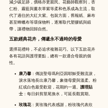
減少碳足跡，價格亦更親民。花藝師觀察到，杏
仁粉、霧藍與薰衣草紫等柔和色系成為主流，取
代了過往的大紅大紫。包裝方面，舊報紙、麻布
甚至蜂蠟布等環保物料，逐漸取代塑膠紙與緞
帶，讓禮物回歸自然。
五款經典花卉，傳遞永不過時的母愛
選擇花禮時，不必追求複雜花巧。以下五款花卉
各有花語與護理要點，總有一款適合母親的個
性。
康乃馨
：傳說聖母瑪利亞因耶穌受難流淚，
淚水落地長出康乃馨，象徵母愛與溫柔。粉
紅或白色最受歡迎，花期約一週。
護理貼
士
：每日斜剪莖尾換水，可延長觀賞期。
玫瑰花
：黃玫瑰代表感謝，粉玫瑰代表欣