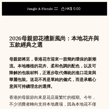
Skip
HK$ 0.00
to
Jungle & Florals
content
2026母親節花禮新風尚：本地花卉與
五款經典之選
母親節將至，香港花市迎來一股簡約環保的新潮
流。本地種植的花卉、柔和色調的配色，以及可
降解的包裝材料，正逐步取代傳統的進口花束與
華麗包裝。送花不再是單純的儀式，而是承載心
意與可持續理念的選擇。
香港的母親節向來是花店最繁忙的檔期。今年，
不少消費者轉向支持本地農場，因為本地花不僅