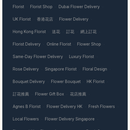
Florist
Florist Shop
Dubai Flower Delivery
·
·
·
UK Florist
香港花店
Flower Delivery
·
·
·
Hong Kong Florist
送花
訂花
網上訂花
·
·
·
·
Florist Delivery
Online Florist
Flower Shop
·
·
·
Same-Day Flower Delivery
Luxury Florist
·
·
Rose Delivery
Singapore Florist
Floral Design
·
·
·
Bouquet Delivery
Flower Bouquet
HK Florist
·
·
·
訂花推薦
Flower Gift Box
花店推薦
·
·
·
Agnes B Florist
Flower Delivery HK
Fresh Flowers
·
·
·
Local Flowers
Flower Delivery Singapore
·
·