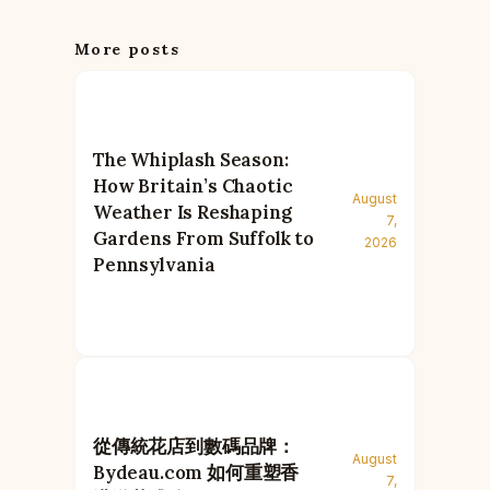
More posts
The Whiplash Season:
How Britain’s Chaotic
August
Weather Is Reshaping
7,
Gardens From Suffolk to
2026
Pennsylvania
從傳統花店到數碼品牌：
August
Bydeau.com 如何重塑香
7,