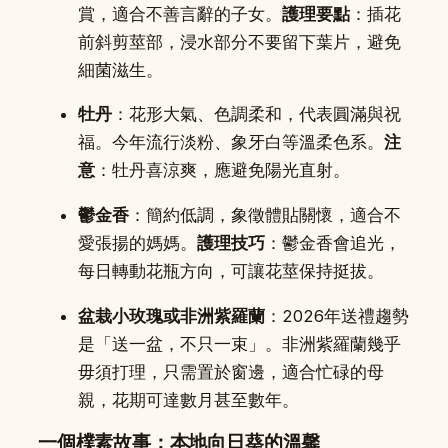
賞，適合不善言辭的子女。
護理要點
：插花
前斜剪莖部，浸水部分不要留下葉片，避免
細菌滋生。
牡丹
：花形大氣、色調柔和，代表圓滿與祝
福。今年流行淡粉、象牙白等溫柔色系。
注
意
：牡丹喜涼爽，應避免陽光直射。
鬱金香
：簡約低調，象徵體貼關懷，適合不
愛張揚的媽媽。
護理技巧
：鬱金香會追光，
每日轉動花瓶方向，可讓花莖保持挺拔。
盆栽小玫瑰或非洲紫羅蘭
：2026年送禮趨勢
是「送一盆，不只一束」。非洲紫羅蘭幾乎
毋須打理，只需置於窗邊，適合忙碌的母
親，花期可達數月甚至數年。
一個樸素故事：本地向日葵的溫馨