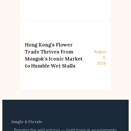
Hong Kong’s Flower
Trade Thrives From
August
6,
Mongok’s Iconic Market
2026
to Humble Wet Stalls
Jungle & Florals
Bringing the wild indoors — bold tropical arrangements