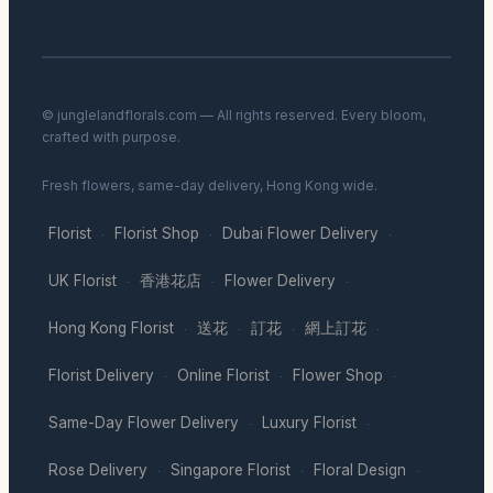
© junglelandflorals.com — All rights reserved. Every bloom,
crafted with purpose.
Fresh flowers, same-day delivery, Hong Kong wide.
Florist
Florist Shop
Dubai Flower Delivery
·
·
·
UK Florist
香港花店
Flower Delivery
·
·
·
Hong Kong Florist
送花
訂花
網上訂花
·
·
·
·
Florist Delivery
Online Florist
Flower Shop
·
·
·
Same-Day Flower Delivery
Luxury Florist
·
·
Rose Delivery
Singapore Florist
Floral Design
·
·
·