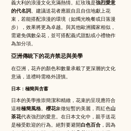
義大利的浪漫文化充滿熱情。紅玫瑰是
強烈愛意
的代名詞
。建議送花者應親自且自信地獻上花
束，若能搭配浪漫的環境（如燭光晚餐或日落漫
步），效果將更為卓越。與其他歐洲國家相似，
需避免偶數朵花，並可搭配義式甜點或小禮物作
為加分項。
亞洲傳統下的花卉禁忌與美學
在亞洲，花卉的顏色和數量承載了更深層的文化
意涵，送禮時需格外謹慎。
日本：極簡與含蓄
日本的美學推崇簡潔和精緻，花束的呈現應符合
這種
極簡風格
。
櫻花
象徵短暫的美麗，而紅色
山
茶花
代表強烈的愛意。在日本文化中，親手送花
是極受歡迎的行為。絕對要避開
白色百合
，因為