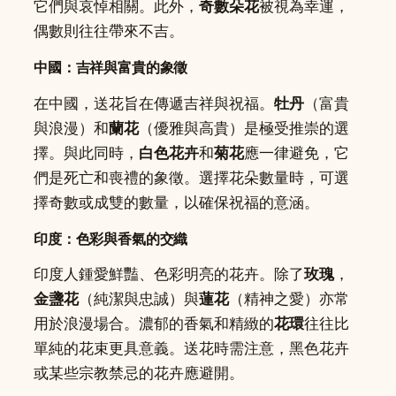
它們與哀悼相關。此外，
奇數朵花
被視為幸運，
偶數則往往帶來不吉。
中國：吉祥與富貴的象徵
在中國，送花旨在傳遞吉祥與祝福。
牡丹
（富貴
與浪漫）和
蘭花
（優雅與高貴）是極受推崇的選
擇。與此同時，
白色花卉
和
菊花
應一律避免，它
們是死亡和喪禮的象徵。選擇花朵數量時，可選
擇奇數或成雙的數量，以確保祝福的意涵。
印度：色彩與香氣的交織
印度人鍾愛鮮豔、色彩明亮的花卉。除了
玫瑰
，
金盞花
（純潔與忠誠）與
蓮花
（精神之愛）亦常
用於浪漫場合。濃郁的香氣和精緻的
花環
往往比
單純的花束更具意義。送花時需注意，黑色花卉
或某些宗教禁忌的花卉應避開。