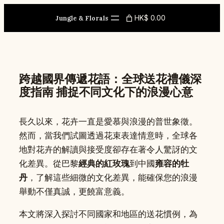
Skip
HK$ 0.00
to
Jungle & Florals
content
跨越國界傳遞花語：全球送花禮儀深
度指南 捕捉不同文化下的浪漫心意
長久以來，花卉一直是愛慕與浪漫的普世象徵。
然而，當我們試圖透過花束表達情意時，全球各
地對花卉的解讀與接受度卻存在著令人驚訝的文
化差異。從巴黎
經典的紅玫瑰
到中國
雍容的牡
丹
，了解這些細微的文化差異，能確保您的浪漫
舉動不僅真誠，更饒富意義。
本文將深入探討不同國家和地區的送花慣例，為