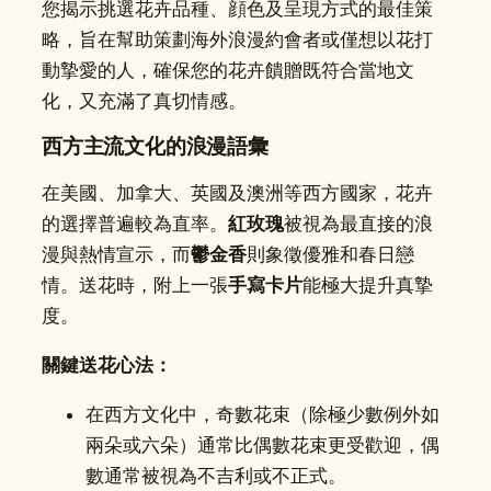
您揭示挑選花卉品種、顔色及呈現方式的最佳策
略，旨在幫助策劃海外浪漫約會者或僅想以花打
動摯愛的人，確保您的花卉饋贈既符合當地文
化，又充滿了真切情感。
西方主流文化的浪漫語彙
在美國、加拿大、英國及澳洲等西方國家，花卉
的選擇普遍較為直率。
紅玫瑰
被視為最直接的浪
漫與熱情宣示，而
鬱金香
則象徵優雅和春日戀
情。送花時，附上一張
手寫卡片
能極大提升真摯
度。
關鍵送花心法：
在西方文化中，奇數花束（除極少數例外如
兩朵或六朵）通常比偶數花束更受歡迎，偶
數通常被視為不吉利或不正式。