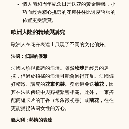
情人節和周年紀念日是送花的黃金時機，小
巧而經過精心挑選的花束往往比過度誇張的
佈置更受讚賞。
歐洲大陸的精緻與講究
歐洲人在花卉表達上展現了不同的文化偏好。
法國：低調的優雅
法國人珍視低調的浪漫。雖然
玫瑰
是經典的選
擇，但過於招搖的浪漫可能會適得其反。法國偏
好精緻、講究的
花束包裝
。務必避免送
菊花
，因
其在法國傳統中與葬禮緊密相關。此外，一束搭
配簡短卡片的
丁香
（常象徵初戀）或
蘭花
，往往
更能捕捉法國女性的芳心。
義大利：熱情的表達