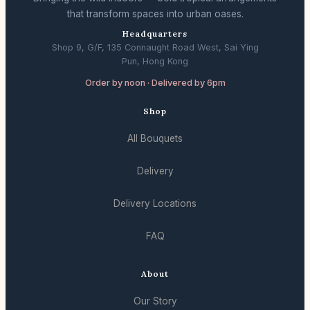
that transform spaces into urban oases.
Headquarters
Shop 9, G/F, 135 Connaught Road West, Sai Ying
Pun, Hong Kong
Order by noon · Delivered by 6pm
Shop
All Bouquets
Delivery
Delivery Locations
FAQ
About
Our Story