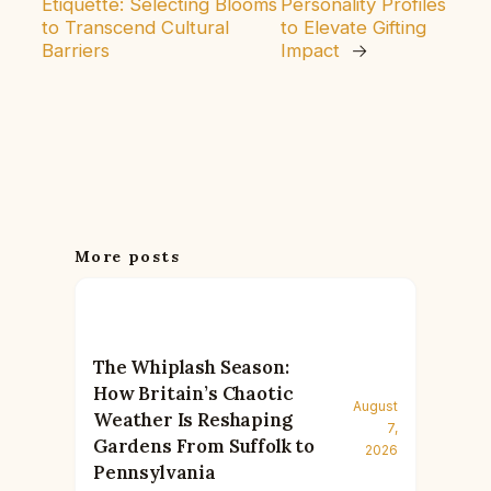
Etiquette: Selecting Blooms
Personality Profiles
to Transcend Cultural
to Elevate Gifting
Barriers
Impact
→
More posts
The Whiplash Season:
How Britain’s Chaotic
August
Weather Is Reshaping
7,
Gardens From Suffolk to
2026
Pennsylvania