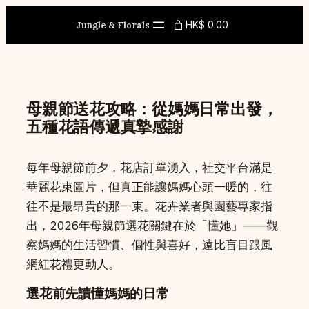
Skip
HK$ 0.00
to
Jungle & Florals
content
母親節送花攻略：從媽媽日常出發，
五種花語傳遞真摯感謝
每年母親節前夕，花店訂單湧入，社交平台滿是
華麗花束圖片，但真正能讓媽媽心頭一暖的，往
往不是最昂貴的那一束。花卉業者與園藝專家指
出，2026年母親節選花關鍵在於「懂她」——觀
察媽媽的生活習慣、個性與喜好，遠比盲目跟風
網紅花禮更動人。
選花前先讀懂媽媽的日常