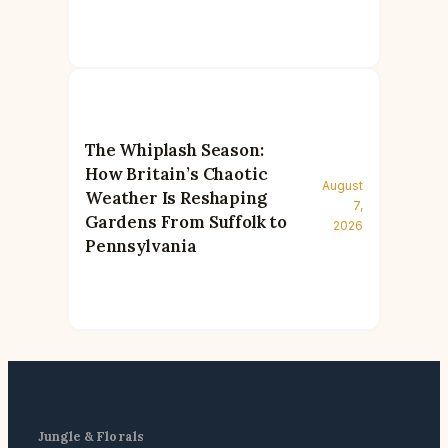
The Whiplash Season:
How Britain’s Chaotic
August
Weather Is Reshaping
7,
Gardens From Suffolk to
2026
Pennsylvania
Jungle & Florals