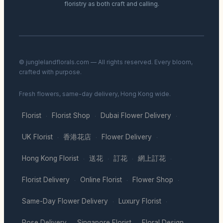
floristry as both craft and calling.
© junglelandflorals.com — All rights reserved. Every bloom,
crafted with purpose.
Fresh flowers, same-day delivery, Hong Kong wide.
Florist
Florist Shop
Dubai Flower Delivery
·
·
·
UK Florist
香港花店
Flower Delivery
·
·
·
Hong Kong Florist
送花
訂花
網上訂花
·
·
·
·
Florist Delivery
Online Florist
Flower Shop
·
·
·
Same-Day Flower Delivery
Luxury Florist
·
·
Rose Delivery
Singapore Florist
Floral Design