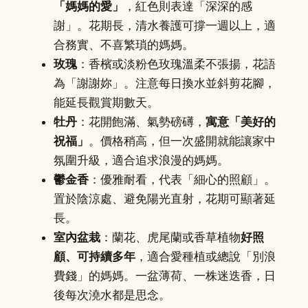
「媽媽的愛」
，紅色則表達「深深的感
謝」。花期長，清水養護可撐一週以上，適
合務實、不喜繁瑣的媽媽。
玫瑰
：香檳或淡粉色玫瑰溫柔不張揚，花語
為「謝謝妳」。注意每日換水並斜剪花腳，
能延長觀賞期數天。
牡丹
：花開飽滿、氣勢磅礡，
寓意「美好的
祝福」
。價格稍高，但一次盛開就能讓家中
氛圍升級，適合追求浪漫的媽媽。
鬱金香
：優雅耐看，代表「細心的照顧」。
置於陰涼處、避免陽光直射，花期可顯著延
長。
室內盆栽
：蘭花、虎尾蘭或香草植物
好照
顧、可持續多年
，適合愛種植或總說「別浪
費錢」的媽媽。一盆薄荷、一株迷迭香，日
後每次澆水都是思念。