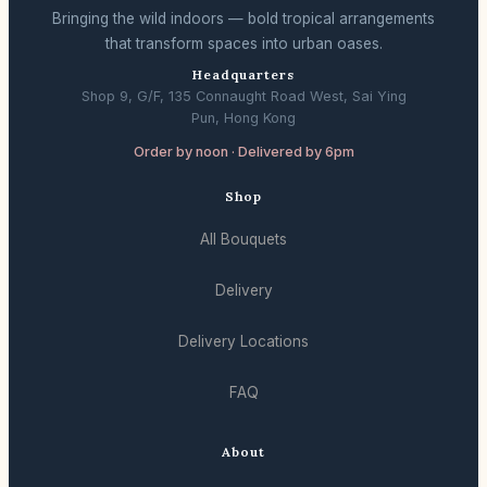
Bringing the wild indoors — bold tropical arrangements
that transform spaces into urban oases.
Headquarters
Shop 9, G/F, 135 Connaught Road West, Sai Ying
Pun, Hong Kong
Order by noon · Delivered by 6pm
Shop
All Bouquets
Delivery
Delivery Locations
FAQ
About