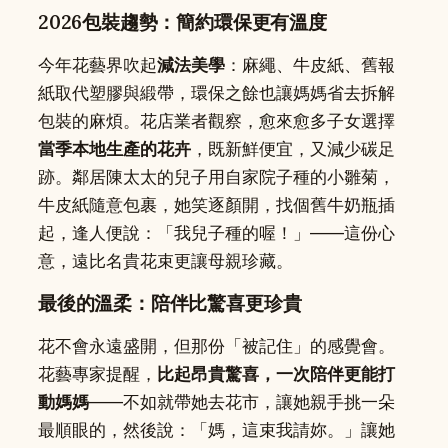
2026包裝趨勢：簡約環保更有溫度
今年花藝界吹起
減法美學
：麻繩、牛皮紙、舊報
紙取代塑膠與緞帶，環保之餘也讓媽媽省去拆解
包裝的麻煩。花店業者觀察，愈來愈多子女選擇
當季本地生產的花卉
，既新鮮便宜，又減少碳足
跡。鄰居陳太太的兒子用自家院子種的小雛菊，
牛皮紙隨意包裹，她笑逐顏開，找個舊牛奶瓶插
起，逢人便說：「我兒子種的喔！」——這份心
意，遠比名貴花束更讓母親珍藏。
最後的溫柔：陪伴比驚喜更珍貴
花不會永遠盛開，但那份「被記住」的感覺會。
花藝專家提醒，
比起昂貴驚喜，一次陪伴更能打
動媽媽
——不如就帶她去花市，讓她親手挑一朵
最順眼的，然後說：「媽，這束我請妳。」讓她