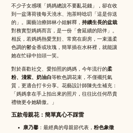
不少子女感嘆「媽媽總說不要亂花錢」，卻在收
到一盆薄荷後每天澆水、泡茶時唸叨「這是你送
的」。園藝治療師林小姐解釋，
持續生長的盆栽
對務實型媽媽而言，是一份「會延續的陪伴」。
相反，若媽媽熱愛烹飪、常窩在廚房，一束溫柔
色調的鬱金香或玫瑰，簡單插在水杯裡，就能讓
她在忙碌中抬頭一笑。
對於喜歡社交、愛拍照的媽媽，今年流行的
柔
粉、淺紫、奶油白
等軟色調花束，不僅襯托氣
質，更適合打卡分享。花藝設計師陳先生補充：
「媽媽拿在手上拍出來的照片，往往比任何昂貴
禮物更令她驕傲。」
五款母親花：簡單真心不踩雷
康乃馨
：最經典的母親節代表，
粉色象徵