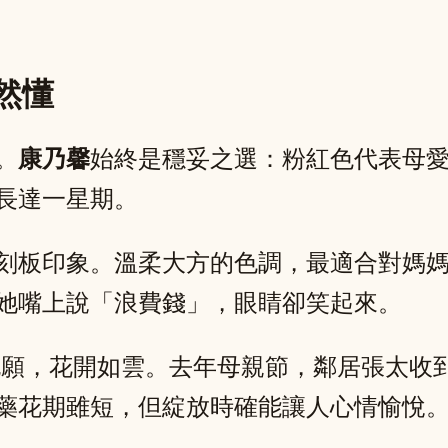
然懂
。
康乃馨
始終是穩妥之選：粉紅色代表母
長達一星期。
刻板印象。溫柔大方的色調，最適合對媽
她嘴上說「浪費錢」，眼睛卻笑起來。
願，花開如雲。去年母親節，鄰居張太收
藥花期雖短，但綻放時確能讓人心情愉悅