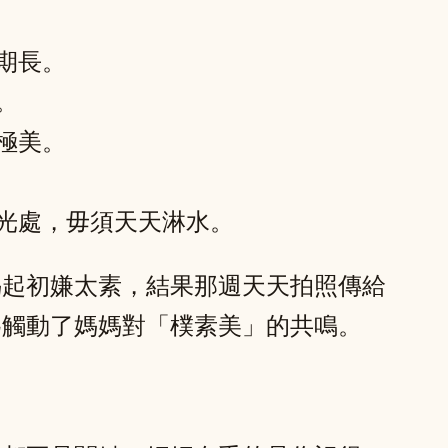
期長。
。
極美。
光處，毋須天天淋水。
媽起初嫌太素，結果那週天天拍照傳給
為觸動了媽媽對「樸素美」的共鳴。