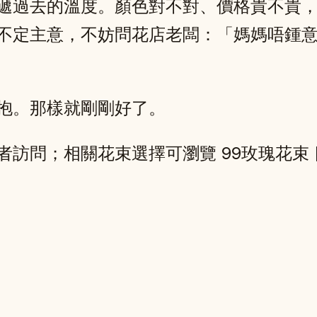
遞過去的溫度。顏色對不對、價格貴不貴
不定主意，不妨問花店老闆：「媽媽唔鍾
抱。那樣就剛剛好了。
相關花束選擇可瀏覽 99玫瑰花束 [thebe