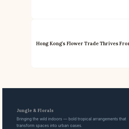
Hong Kong’s Flower Trade Thrives Fro
Jungle & Florals
Bringing the wild indoors — bold tropical arrangements that
transform spaces into urban oases.