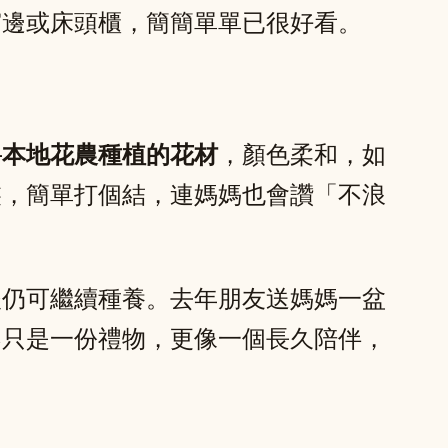
窗邊或床頭櫃，簡簡單單已很好看。
—
本地花農種植的花材
，顏色柔和，如
裝，簡單打個結，連媽媽也會讚「不浪
後仍可繼續種養。去年朋友送媽媽一盆
不只是一份禮物，更像一個長久陪伴，