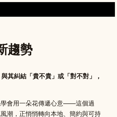
新趨勢
來，與其糾結「貴不貴」或「對不對」，
也學會用一朵花傳遞心意——這個過
花風潮，正悄悄轉向本地、簡約與可持