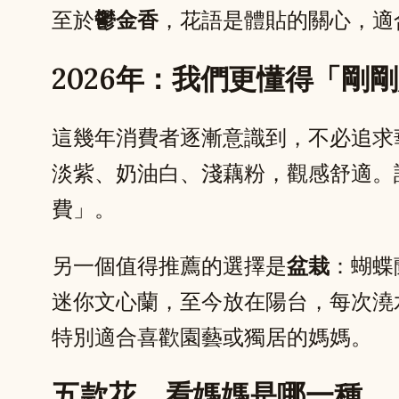
至於
鬱金香
，花語是體貼的關心，適
2026年：我們更懂得「剛
這幾年消費者逐漸意識到，不必追求
淡紫、奶油白、淺藕粉，觀感舒適。
費」。
另一個值得推薦的選擇是
盆栽
：蝴蝶
迷你文心蘭，至今放在陽台，每次澆
特別適合喜歡園藝或獨居的媽媽。
五款花，看媽媽是哪一種