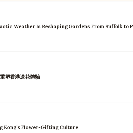
aotic Weather Is Reshaping Gardens From Suffolk to 
如何重塑香港送花體驗
g Kong’s Flower-Gifting Culture