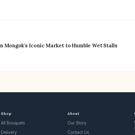
m Mongok’s Iconic Market to Humble Wet Stalls
Shop
About
All Bouquets
Our Story
Delivery
Contact Us