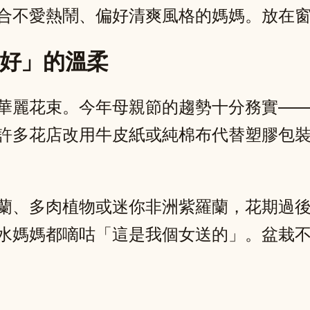
合不愛熱鬧、偏好清爽風格的媽媽。放在
剛好」的溫柔
華麗花束。今年母親節的趨勢十分務實—
許多花店改用牛皮紙或純棉布代替塑膠包
蘭、多肉植物或迷你非洲紫羅蘭，花期過
水媽媽都嘀咕「這是我個女送的」。盆栽