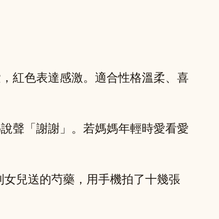
愛，紅色表達感激。適合性格溫柔、喜
媽說聲「謝謝」。若媽媽年輕時愛看愛
到女兒送的芍藥，用手機拍了十幾張
。