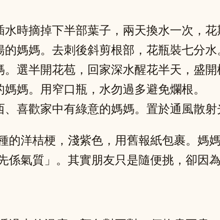
插水時摘掉下半部葉子，兩天換水一次，花
揚的媽媽。去刺後斜剪根部，花瓶裝七分水
媽。選半開花苞，回家深水醒花半天，盛開
的媽媽。用窄口瓶，水勿過多避免爛根。
西、喜歡家中有綠意的媽媽。置於通風散射
種的洋桔梗，淺紫色，用舊報紙包裹。媽
先係氣質」。其實朋友只是隨便挑，卻因