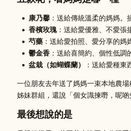
康乃馨
：送給傳統溫柔的媽媽。
香檳玫瑰
：送給愛優雅、不愛張
芍藥
：送給愛拍照、愛分享的媽
鬱金香
：送給喜簡約、個性低調
盆栽（如蝴蝶蘭）
：送給愛種東
一位朋友去年送了媽媽一束本地農場
姊妹群組，還說「個女識揀嘢，呢啲
最後想說的是