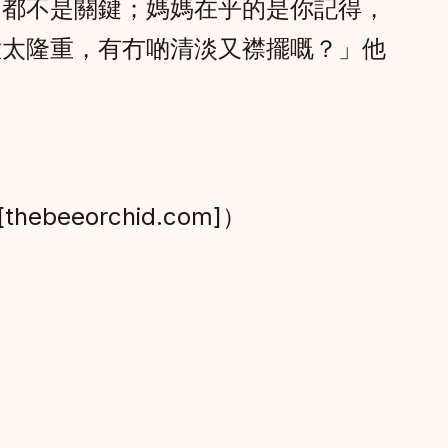
，都不是關鍵；媽媽在乎的是你記得，
意太隆重，有冇啲清淡又襟擺嘅？」他
eorchid.com]）