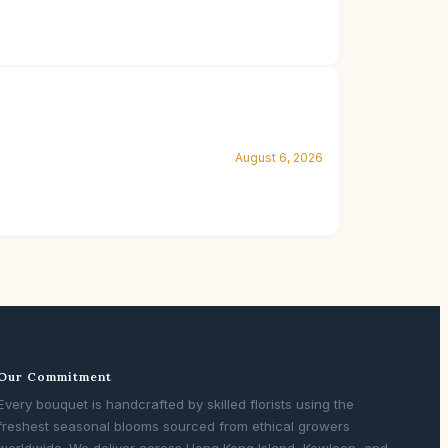
August 6, 2026
Our Commitment
Every bouquet is handcrafted by skilled florists using the
freshest seasonal blooms sourced from ethical growers
worldwide. We deliver across Hong Kong Island, Kowloon, and