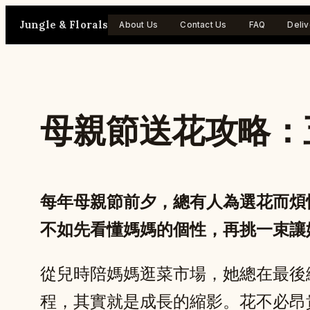
Skip
Jungle & Florals
About Us
Contact Us
FAQ
Deliv
to
content
母親節送花攻略：
每年母親節前夕，總有人為選花而煩惱
不如先看懂媽媽的個性，再挑一束讓
從兒時陪媽媽逛菜市場，她總在最後
程，其實就是成長的縮影。花不必昂