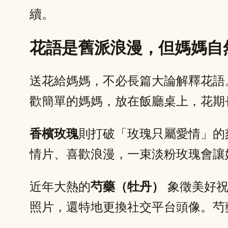
續。
花語是舊派浪漫，但媽媽自
送花給媽媽，不必長篇大論解釋花語
歡簡單的媽媽，放在飯廳桌上，花期
香檳玫瑰
則打破「玫瑰只屬愛情」的
情片、喜歡浪漫，一束淡粉玫瑰會讓
近年大熱的
芍藥（牡丹）
象徵美好祝
照片，還特地更換社交平台頭像。芍