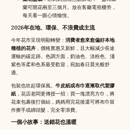
蘭可開花兩至三個月。放在客廳電視櫃旁，
每天看一眼心情愉悅。
2026年在地、環保、不浪費成主流
今年花市呈現明顯轉變：
消費者愈來愈偏好本地
種植的花卉
，價格實惠又新鮮，且大幅減少長途
運輸的碳足跡。色調方面，奶油色、淡粉色、淺
紫色等柔和色系最受歡迎，宛如春日晨光般舒
適。
包裝也吹起環保風。
牛皮紙或布巾逐漸取代塑膠
紙
，花店老闆更傳授一招：買一塊漂亮方巾，將
花束包裹後打個結，媽媽用完花後還可將布巾留
作擦手或綁頭髮，完全零浪費。
一個小故事：送錯花也溫暖