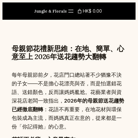
Skip
HK$ 0.00
to
Jungle & Florals
content
母親節花禮新思維：在地、簡單、心
意至上 2026年送花趨勢大翻轉
每年母親節前夕，花店門口總站著不少猶豫不決
的子女——不是擔心花漂亮與否，而是怕選錯花
語、送錯顏色，反而讓媽媽尷尬。花藝業者與資
深花店老闆一致指出，
2026年的母親節送花趨勢
已經徹底翻轉
：花語不再重要，在地花材與環保
包裝成為主流，而媽媽真正在意的，從來都是一
份「你記得她」的心意。