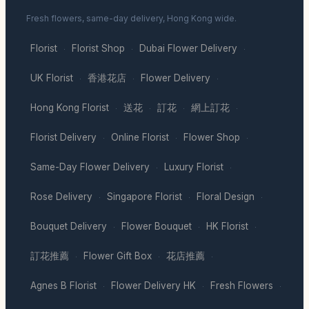
Fresh flowers, same-day delivery, Hong Kong wide.
Florist
Florist Shop
Dubai Flower Delivery
·
·
·
UK Florist
香港花店
Flower Delivery
·
·
·
Hong Kong Florist
送花
訂花
網上訂花
·
·
·
·
Florist Delivery
Online Florist
Flower Shop
·
·
·
Same-Day Flower Delivery
Luxury Florist
·
·
Rose Delivery
Singapore Florist
Floral Design
·
·
·
Bouquet Delivery
Flower Bouquet
HK Florist
·
·
·
訂花推薦
Flower Gift Box
花店推薦
·
·
·
Agnes B Florist
Flower Delivery HK
Fresh Flowers
·
·
·