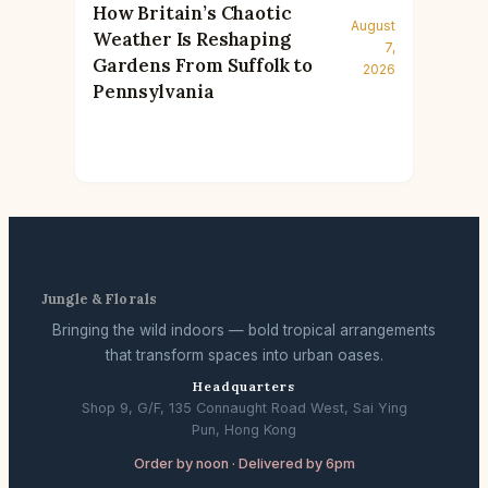
How Britain’s Chaotic
August
Weather Is Reshaping
7,
Gardens From Suffolk to
2026
Pennsylvania
Jungle & Florals
Bringing the wild indoors — bold tropical arrangements
that transform spaces into urban oases.
Headquarters
Shop 9, G/F, 135 Connaught Road West, Sai Ying
Pun, Hong Kong
Order by noon · Delivered by 6pm