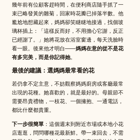
幾年前有位顧客趕時間，在便利商店隨手抓了一
束已略發黃的雛菊，回家時花瓣已掉落半數。他
尷尬地想藏起來，媽媽卻笑瞇瞇地接過，找個玻
璃杯插上：「這樣反而好，不用擔心它謝，反正
已經謝了。」她將花放在浴室窗邊，每天洗臉時
看一眼。後來他才明白——
媽媽在意的從不是花
有多完美，而是你記得她
。
最後的建議：選媽媽最常看的花
若仍拿不定主意，不妨觀察媽媽廚房或客廳最常
出現的花種。她喜歡的，就是最好的。母親節不
需要昂貴禮物，一枝花、一個擁抱、一通電話，
都比什麼都貴重。
下一步很簡單
：這個週末到附近市場或本地小花
店逛逛，問問哪種花最新鮮。帶一束回去，不需