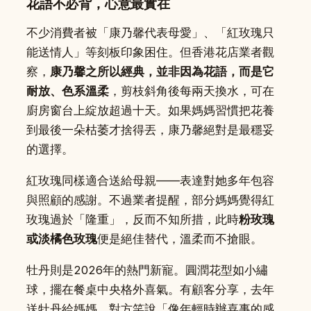
花語不必背，心意最實在
不少消費者被「康乃馨代表母愛」、「紅玫瑰只
能送情人」等刻板印象困住。但香港花店業者觀
察，
康乃馨之所以經典，並非因為花語，而是它
耐放、色系溫柔
，剪枝斜角後每兩天換水，可在
廚房窗台上綻放超過十天。如果媽媽習慣把花養
到最後一朵枯萎才捨得丟，康乃馨絕對是最穩妥
的選擇。
紅玫瑰同樣適合送給母親——表達對她多年包容
與照顧的感謝。不過業者提醒，部分媽媽覺得紅
玫瑰過於「隆重」，反而不知所措，此時
粉玫瑰
或淡橘色玫瑰
便是絕佳替代，溫柔而不搶眼。
牡丹則是2026年的熱門新寵。圓潤花型如小繡
球，擺在餐桌中央格外喜氣。有顧客分享，去年
送牡丹給媽媽，對方笑說「像年輕時辦喜事的感