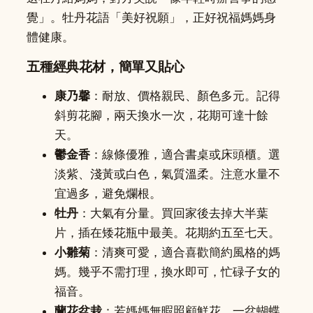
覺」。牡丹花語「美好祝願」，正好祝福媽媽身
體健康。
五種經典花材，簡單又貼心
康乃馨
：耐放、價格親民、顏色多元。記得
斜剪花腳，兩天換水一次，花期可達十餘
天。
鬱金香
：線條優雅，適合書桌或床頭櫃。選
淡紫、淺黃或白色，氣質溫柔。注意水量不
宜過多，避免爛根。
牡丹
：大氣有分量。買回家後去掉大半葉
片，插在矮花瓶中最美。花期約五至七天。
小雛菊
：清爽可愛，適合喜歡簡約風格的媽
媽。幾乎不需打理，換水即可，忙碌子女的
福音。
蘭花盆栽
：若媽媽無暇照顧鮮花，一盆蝴蝶