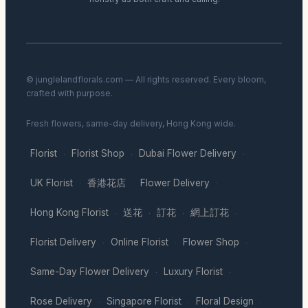
© junglelandflorals.com — All rights reserved. Every bloom,
crafted with purpose.
Fresh flowers, same-day delivery, Hong Kong wide.
Florist
Florist Shop
Dubai Flower Delivery
·
·
·
UK Florist
香港花店
Flower Delivery
·
·
·
Hong Kong Florist
送花
訂花
網上訂花
·
·
·
·
Florist Delivery
Online Florist
Flower Shop
·
·
·
Same-Day Flower Delivery
Luxury Florist
·
·
Rose Delivery
Singapore Florist
Floral Design
·
·
·