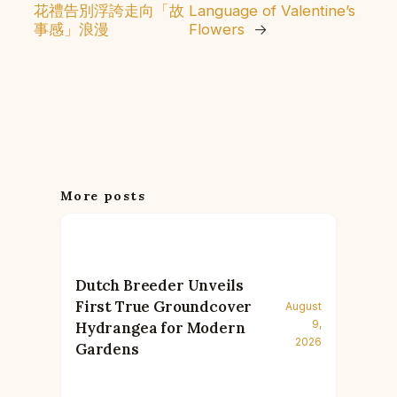
花禮告別浮誇走向「故
Language of Valentine’s
事感」浪漫
Flowers
→
More posts
Dutch Breeder Unveils
First True Groundcover
August
9,
Hydrangea for Modern
2026
Gardens