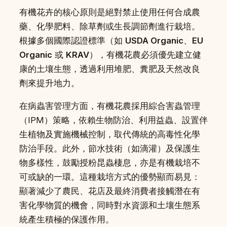
有機花卉的核心原則是絕對禁止使用任何合成農
藥、化學肥料、除草劑或生長調節劑進行栽培。
根據多個國際認證標準（如
USDA Organic
、
EU
Organic
或
KRAV
），有機花農必須優先建立健
康的土壤生態，透過利用堆肥、糞肥及天然改良
劑來提升地力。
在病蟲害管理方面，有機花農採用綜合害蟲管理
（IPM）策略，依賴生物防治、利用益蟲、設置伴
生植物及實施機械控制，取代傳統的高毒性化學
防治手段。此外，節水技術（如滴灌）及保護生
物多樣性，鼓勵授粉昆蟲棲息，亦是有機栽培不
可或缺的一環。這種栽培方式的優勢顯而易見：
顯著減少了農民、花店及最終消費者接觸潛在有
害化學物質的機會，同時對水資源和土壤生態系
統產生積極的保護作用。