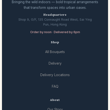
Bringing the wild indoors — bold tropical arrangements
that transform spaces into urban oases.
Headquarters
Shop 9, G/F, 135 Connaught Road West, Sai Ying
Pun, Hong Kong
Order by noon · Delivered by 6pm
Shop
All Bouquets
Delivery
Delivery Locations
FAQ
About
Our Story