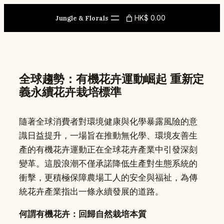
Skip
HK$ 0.00
to
Jungle & Florals
content
全球趨勢：有機花卉運動崛起 重新定
義永續花卉栽培標準
隨著全球消費者對環境健康與化學暴露風險的意
識日益提升，一場旨在推動無化學、環境友善生
產的有機花卉運動正在全球花卉產業中引發深刻
變革。這股浪潮不僅承諾降低生產對生態系統的
衝擊，更積極保障農場工人的安全與福祉，為傳
統花卉產業指出一條永續發展的道路。
何謂有機花卉：回歸自然栽培本質