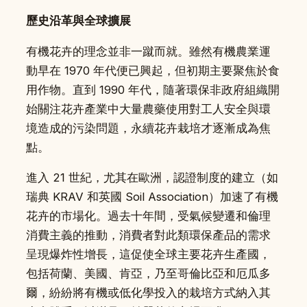
歷史沿革與全球擴展
有機花卉的理念並非一蹴而就。雖然有機農業運
動早在 1970 年代便已興起，但初期主要聚焦於食
用作物。直到 1990 年代，隨著環保非政府組織開
始關注花卉產業中大量農藥使用對工人安全與環
境造成的污染問題，永續花卉栽培才逐漸成為焦
點。
進入 21 世紀，尤其在歐洲，認證制度的建立（如
瑞典 KRAV 和英國 Soil Association）加速了有機
花卉的市場化。過去十年間，受氣候變遷和倫理
消費主義的推動，消費者對此類環保產品的需求
呈現爆炸性增長，這促使全球主要花卉生產國，
包括荷蘭、美國、肯亞，乃至哥倫比亞和厄瓜多
爾，紛紛將有機或低化學投入的栽培方式納入其